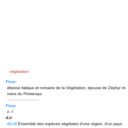
- végétation
Flore
déesse italique et romaine de la Végétation; épouse de Zéphyr et
mère du Printemps.
————————
Flore
n.
f.
rI./r
d1./d
Ensemble des espèces végétales d'une région, d'un pays.