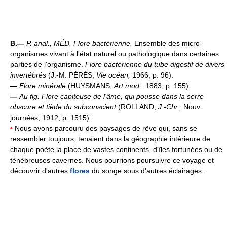
B.—
P. anal.,
MÉD.
Flore bactérienne.
Ensemble des micro-
organismes vivant à l'état naturel ou pathologique dans certaines
parties de l'organisme.
Flore bactérienne du tube digestif de divers
invertébrés
(J.-M. PÉRÈS,
Vie océan,
1966, p. 96).
—
Flore minérale
(HUYSMANS,
Art mod.,
1883, p. 155).
—
Au fig.
Flore capiteuse de l'âme, qui pousse dans la serre
obscure et tiède du subconscient
(ROLLAND,
J.-Chr.,
Nouv.
journées, 1912, p. 1515) :
•
Nous avons parcouru des paysages de rêve qui, sans se
ressembler toujours, tenaient dans la géographie intérieure de
chaque poète la place de vastes continents, d'îles fortunées ou de
ténébreuses cavernes. Nous pourrions poursuivre ce voyage et
découvrir d'autres
flores
du songe sous d'autres éclairages.