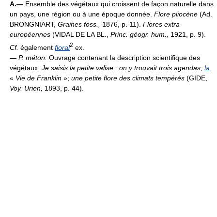
A.—
Ensemble des végétaux qui croissent de façon naturelle dans
un pays, une région ou à une époque donnée.
Flore pliocène
(Ad.
BRONGNIART,
Graines foss.,
1876, p. 11).
Flores extra-
européennes
(VIDAL DE LA BL.,
Princ. géogr. hum.,
1921, p. 9).
2
Cf.
également
floral
ex.
—
P. méton.
Ouvrage contenant la description scientifique des
végétaux.
Je saisis la petite valise : on y trouvait trois agendas;
la
«
Vie de Franklin
»;
une petite flore des climats tempérés
(GIDE,
Voy. Urien,
1893, p. 44).