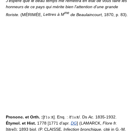
J'espère que le beau temps me remettra en état de vous faire les
honneurs de ce pays qui mérite bien l'attention d'une grande
me
floriste.
(MÉRIMÉE,
Lettres à M
de Beaulaincourt,
1870, p. 83).
Prononc. et Orth. :
[
]. Enq. : /
/. Ds
Ac.
1835-1932.
Étymol. et Hist.
1778 [1771 d'apr.
DG
] (LAMARCK,
Flore fr.
[titre]); 1893 biol. (P. CLAISSE,
Infection bronchique,
cité in G.-M.