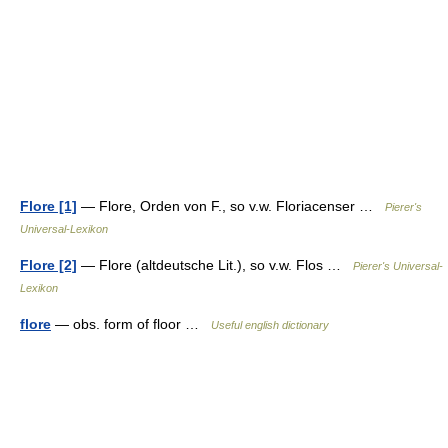
Flore [1]
— Flore, Orden von F., so v.w. Floriacenser …
Pierer's
Universal-Lexikon
Flore [2]
— Flore (altdeutsche Lit.), so v.w. Flos …
Pierer's Universal-
Lexikon
flore
— obs. form of floor …
Useful english dictionary