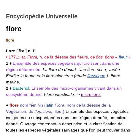
Encyclopédie Universelle
flore
flore
flore
[ flɔr ]
n. f.
• 1771;
lat.
Flora,
n. de la déesse des fleurs, de
flos, floris
«
fleur
»
1
♦
Ensemble des espèces végétales qui croissent dans une
région déterminée.
La flore du désert. Une flore riche, variée.
Étudier la faune et la flore alpestres (étude
floristique
). Flore
marine.
2
♦
Bactériol.
Ensemble des micro-organismes vivant dans un
écosystème donné.
Flore intestinale.
⇒
microflore.
●
flore
nom féminin
(
latin
Flora
, nom de la déesse de la
Végétation, de
flos
,
floris
, fleur)
Ensemble des espèces végétales
indigènes ou subspontanées dans une région donnée, un milieu
donné. Ouvrage contenant la description et la classification de
toutes les espèces végétales sauvages que l'on peut trouver dans