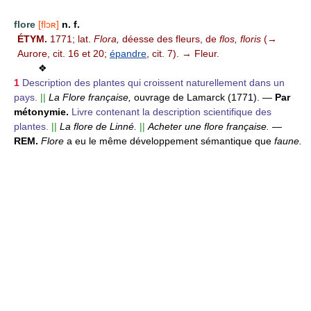
flore
[flɔʀ]
n. f.
ÉTYM.
1771; lat.
Flora,
déesse des fleurs, de
flos, floris
(→
Aurore, cit. 16 et 20;
épandre
, cit. 7). → Fleur.
❖
1
Description des plantes qui croissent naturellement dans un
pays.
||
La Flore française,
ouvrage de Lamarck (1771).
—
Par
métonymie.
Livre contenant la description scientifique des
plantes.
||
La flore de Linné.
||
Acheter une flore française.
—
REM.
Flore
a eu le même développement sémantique que
faune.