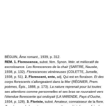
BÉGUIN,
Âme romant.,
1939, p. 312.
REM.
1.
Florescence,
subst. fém. Synon. littér. et mélioratif de
excroissance.
Les florescences de la chair
(SARTRE,
Nausée,
1938, p. 132).
Florescences vénéneuses
(COLETTE,
Jumelle,
1938, p. 51).
2.
Florescent, ente,
adj. Qui est en floraison.
Et des
corps florescents s'allongeaient dans la Mer
(RÉGNIER,
Prem.
poèmes,
Épis., 1888, p. 173).
La nature reprenait pour lui toutes
ses attentions comme personnelles et ses bras se rouvraient vers
l'étendue florescente qui ondoyait
(LA VARENDE,
Pays d'Ouche,
1934, p. 128).
3.
Floriste,
subst. Amateur, connaisseur de la flore.