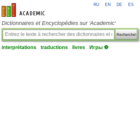
RU
EN
DE
ES
fr-academic.com
Dictionnaires et Encyclopédies sur 'Academic'
Recherche!
interprétations
traductions
livres
Игры ⚽