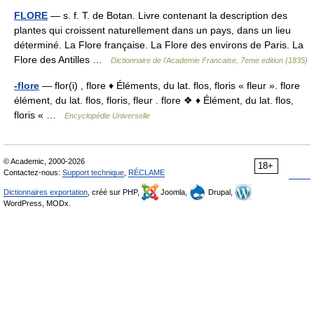
FLORE
— s. f. T. de Botan. Livre contenant la description des
plantes qui croissent naturellement dans un pays, dans un lieu
déterminé. La Flore française. La Flore des environs de Paris. La
Flore des Antilles …
Dictionnaire de l'Academie Francaise, 7eme edition (1835)
-flore
— flor(i) , flore ♦ Éléments, du lat. flos, floris « fleur ». flore
élément, du lat. flos, floris, fleur . flore ❖ ♦ Élément, du lat. flos,
floris « …
Encyclopédie Universelle
© Academic, 2000-2026
18+
Contactez-nous:
Support technique
,
RÉCLAME
Dictionnaires exportation
, créé sur PHP,
Joomla,
Drupal,
WordPress, MODx.