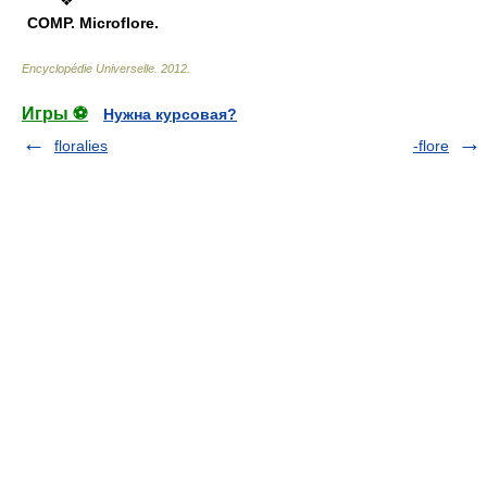
COMP.
Microflore.
Encyclopédie Universelle
.
2012
.
Игры ⚽
Нужна курсовая?
floralies
-flore