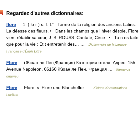
Regardez d'autres dictionnaires:
flore
— 1. (flo r ) s. f. 1° Terme de la religion des anciens Latins.
La déesse des fleurs. • Dans les champs que l hiver désole, Flore
vient rétablir sa cour, J. B. ROUSS. Cantate, Circe.. • Tu n es faite
que pour la vie ; Et t entretenir des… …
Dictionnaire de la Langue
Française d'Émile Littré
Flore
— (Жюан ле Пен,Франция) Категория отеля: Адрес: 155
Avenue Napoleon, 06160 Жюан ле Пен, Франция …
Каталог
отелей
Flore
— Flore, s. Flore und Blancheflor …
Kleines Konversations-
Lexikon