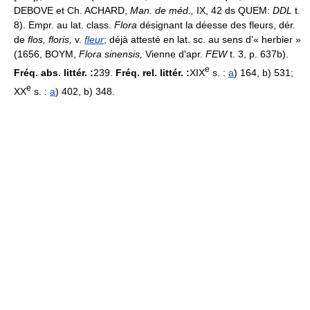
DEBOVE et Ch. ACHARD,
Man. de méd.,
IX, 42 ds QUEM:
DDL
t.
8). Empr. au lat. class.
Flora
désignant la déesse des fleurs, dér.
de
flos, floris,
v.
fleur
; déjà attesté en lat. sc. au sens d'« herbier »
(1656, BOYM,
Flora sinensis,
Vienne d'apr.
FEW
t. 3, p. 637b).
e
Fréq. abs. littér. :
239.
Fréq. rel. littér. :
XIX
s. :
a
) 164, b) 531;
e
XX
s. :
a
) 402, b) 348.